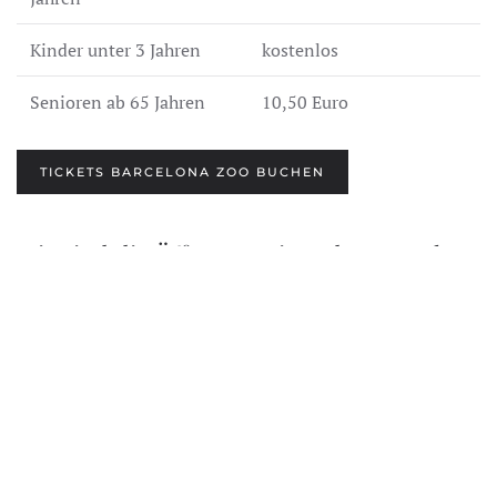
Kinder unter 3 Jahren
kostenlos
Senioren ab 65 Jahren
10,50 Euro
TICKETS BARCELONA ZOO BUCHEN
Wie sind die Öffnungszeiten des Barcelona
Zoo?
Die Öffnungszeiten des Barcelona Zoos variieren je nach
Jahreszeit. Im Winter, von Oktober bis März, ist der Zoo in
der Regel von 10:00 bis 17:30 Uhr geöffnet. In den
Sommermonaten, von April bis September, sind die
Öffnungszeiten länger, und der Zoo ist von 10:00 bis
20:00 Uhr geöffnet.